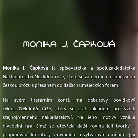
MONIKA J. ČAPKOVÁ
Monika J. Čapková
je spisovatelka a spoluzakladatelka
Nakladatelství Neklidná růže, které se zaměřuje na současnou
českou prózu s přesahem do dalších uměleckých forem.
Na svém literárním kontě má debutový povídkový
cyklus
Neklidná růže
, který se stal základem pro vznik
stejnojmenného nakladatelství. Na jeho motivy vznikla
divadelní hra, čímž se otevřela další rovina její tvorby –
propojování literatury s divadlem a výtvarným uměním.
Její