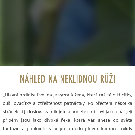
NÁHLED NA NEKLIDNOU RŮŽI
„Hlavní hrdinka Evelína je vyzrálá žena, která má tělo třicítky,
duši dvacítky a ztřeštěnost patnáctky. Po přečtení několika
stránek si ji doslova zamilujete a budete chtít být jako ona! Její
příběhy jsou jako divoká řeka, která vás unese do světa
fantazie a poplujete s ní po proudu plném humoru, nikdy