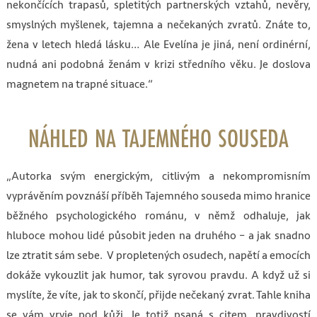
nekončících trapasů, spletitých partnerských vztahů, nevěry,
smyslných myšlenek, tajemna a nečekaných zvratů. Znáte to,
žena v letech hledá lásku… Ale Evelína je jiná, není ordinérní,
nudná ani podobná ženám v krizi středního věku. Je doslova
magnetem na trapné situace.“
NÁHLED NA TAJEMNÉHO SOUSEDA
„Autorka svým energickým, citlivým a nekompromisním
vyprávěním povznáší příběh Tajemného souseda mimo hranice
běžného psychologického románu, v němž odhaluje, jak
hluboce mohou lidé působit jeden na druhého – a jak snadno
lze ztratit sám sebe. V propletených osudech, napětí a emocích
dokáže vykouzlit jak humor, tak syrovou pravdu. A když už si
myslíte, že víte, jak to skončí, přijde nečekaný zvrat. Tahle kniha
se vám vryje pod kůži. Je totiž psaná s citem, pravdivostí