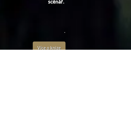
scénář.
.
Více o knize
Datum vydání
27.6.2025
V listopadu 2025
vyšel její
dotisk a v únoru 2026 byla
porotou Světa